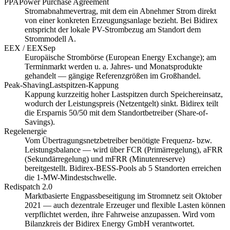
PPA
Power Purchase Agreement
Stromabnahmevertrag, mit dem ein Abnehmer Strom direkt
von einer konkreten Erzeugungsanlage bezieht. Bei Bidirex
entspricht der lokale PV-Strombezug am Standort dem
Strommodell A.
EEX / EEXSep
Europäische Strombörse (European Energy Exchange); am
Terminmarkt werden u. a. Jahres- und Monatsprodukte
gehandelt — gängige Referenzgrößen im Großhandel.
Peak-Shaving
Lastspitzen-Kappung
Kappung kurzzeitig hoher Lastspitzen durch Speichereinsatz,
wodurch der Leistungspreis (Netzentgelt) sinkt. Bidirex teilt
die Ersparnis 50/50 mit dem Standortbetreiber (Share-of-
Savings).
Regelenergie
Vom Übertragungsnetzbetreiber benötigte Frequenz- bzw.
Leistungsbalance — wird über FCR (Primärregelung), aFRR
(Sekundärregelung) und mFRR (Minutenreserve)
bereitgestellt. Bidirex-BESS-Pools ab 5 Standorten erreichen
die 1-MW-Mindestschwelle.
Redispatch 2.0
Marktbasierte Engpassbeseitigung im Stromnetz seit Oktober
2021 — auch dezentrale Erzeuger und flexible Lasten können
verpflichtet werden, ihre Fahrweise anzupassen. Wird vom
Bilanzkreis der Bidirex Energy GmbH verantwortet.