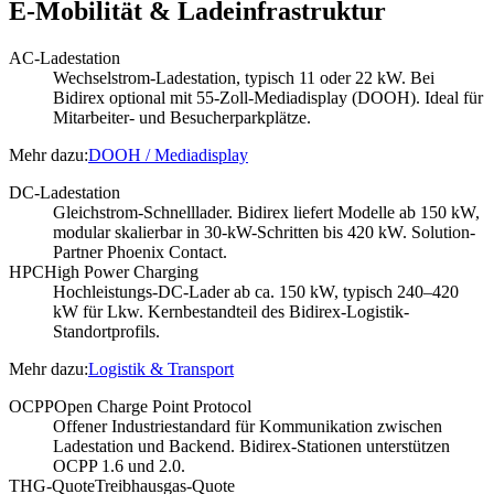
E-Mobilität & Ladeinfrastruktur
AC-Ladestation
Wechselstrom-Ladestation, typisch 11 oder 22 kW. Bei
Bidirex optional mit 55-Zoll-Mediadisplay (DOOH). Ideal für
Mitarbeiter- und Besucherparkplätze.
Mehr dazu:
DOOH / Mediadisplay
DC-Ladestation
Gleichstrom-Schnelllader. Bidirex liefert Modelle ab 150 kW,
modular skalierbar in 30-kW-Schritten bis 420 kW. Solution-
Partner Phoenix Contact.
HPC
High Power Charging
Hochleistungs-DC-Lader ab ca. 150 kW, typisch 240–420
kW für Lkw. Kernbestandteil des Bidirex-Logistik-
Standortprofils.
Mehr dazu:
Logistik & Transport
OCPP
Open Charge Point Protocol
Offener Industriestandard für Kommunikation zwischen
Ladestation und Backend. Bidirex-Stationen unterstützen
OCPP 1.6 und 2.0.
THG-Quote
Treibhausgas-Quote