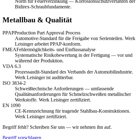
Norm für Feuerverzinkung — Korrosionsschutzverfahren der
Bidirex-Schraubfundamente.
Metallbau & Qualität
PPAP
Production Part Approval Process
Automotive-Standard für die Freigabe von Serienteilen. Werk
Leisinger arbeitet PPAP-konform.
FMEA
Fehlermöglichkeits- und Einflussanalyse
Systematische Risikobewertung in der Fertigung — vor und
während der Produktion.
VDA 6.3
Prozessaudit-Standard des Verbands der Automobilindustrie.
Werk Leisinger ist auditierbar.
ISO 3834-2
Schweißtechnische Anforderungen — umfassende
Qualitätsanforderungen für Schmelzschweißen metallischer
Werkstoffe. Werk Leisinger zertifiziert.
EN 1090
CE-Kennzeichnung für tragende Stahlbau-Konstruktionen.
Werk Leisinger zertifiziert.
Begriff fehlt? Schreiben Sie uns — wir nehmen ihn auf.
Begriff vorschlagen