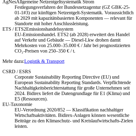
AgNes
Allgemeine Netzentgeltsystematik Strom
Festlegungsverfahren der Bundesnetzagentur (GZ GBK-25-
01-1#3) zur künftigen Netzentgelt-Systematik. Voraussichtlich
ab 2029 mit kapazitätsbasierten Komponenten — relevant für
Standorte mit hoher Anschlussleistung.
ETS / ETS2
Emissionshandelssystem
EU-Emissionshandel. ETS2 (ab 2028) erweitert den Handel
auf Verkehr und Gebäude — Diesel-Lkw drohen damit
Mehrkosten von 25.000–35.000 € / Jahr bei prognostizierten
CO₂-Preisen von 250–350 € / t.
Mehr dazu:
Logistik & Transport
CSRD / ESRS
Corporate Sustainability Reporting Directive (EU) und
European Sustainability Reporting Standards. Verpflichtende
Nachhaltigkeitsberichterstattung für große Unternehmen seit
2024. Bidirex liefert die Datengrundlage für E1 (Klima) und
E5 (Ressourcen).
EU-Taxonomie
EU-Verordnung 2020/852 — Klassifikation nachhaltiger
Wirtschaftsaktivitäten. Bidirex-Anlagen können wesentliche
Beiträge zu den Klimaschutz- und Kreislaufwirtschafts-Zielen
leisten.