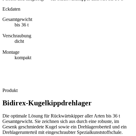
Eckdaten
Gesamtgewicht
bis 36 t
Für Rückwärtskipper aller Art.
Verschraubung
dicht
Gegen Schmutzeintrag in die Lagerung.
Montage
kompakt
Für begrenzte Einbauräume am Fahrzeug.
Produkt
Bidirex-Kugelkippdrehlager
Die optimale Lösung für Rückwärtskipper aller Arten bis 36 t
Gesamtgewicht. Sie zeichnen sich aus durch eine robuste, im
Gesenk geschmiedete Kugel sowie ein Drehlageroberteil und ein
Drehlagerunterteil mit eingeschraubter Spezialkunststoffschale.
Impressum
Datenschutz